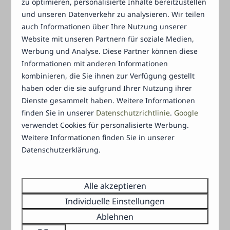
zu optimieren, personalisierte Inhalte bereitzustellen
und unseren Datenverkehr zu analysieren. Wir teilen
Haben Sie einen Aufenthalt im Sinn, aber es ist
auch Informationen über Ihre Nutzung unserer
nicht sofort bequem zu bezahlen? Überhaupt kein
Website mit unseren Partnern für soziale Medien,
Problem. Buchen Sie Ihren Aufenthalt und
Werbung und Analyse. Diese Partner können diese
bezahlen Sie den Betrag innerhalb von 14 Tagen.
Informationen mit anderen Informationen
Dies ist für alle Buchungen möglich, außer für
kombinieren, die Sie ihnen zur Verfügung gestellt
Last-Minute-Buchungen mit einer Anreise
haben oder die sie aufgrund Ihrer Nutzung ihrer
innerhalb von 30 Tagen. In diesem Fall bitten wir
Dienste gesammelt haben. Weitere Informationen
Sie um sofortige Zahlung.
finden Sie in unserer
Datenschutzrichtlinie
.
Google
verwendet Cookies für personalisierte Werbung.
Weitere Informationen finden Sie in unserer
In Raten zahlen
Datenschutzerklärung.
Wenn Sie einen Aufenthalt für 8 Wochen oder
vielleicht später buchen, müssen Sie nicht den
Alle akzeptieren
vollen Betrag bezahlen. In diesem Fall ist es
Individuelle Einstellungen
möglich, in zwei Laufzeiten zu zahlen. Sie zahlen 30
Ablehnen
% direkt oder innerhalb von 14 Tagen. Für die