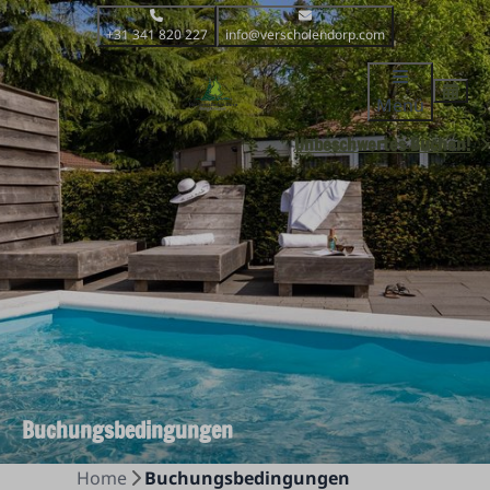
+31 341 820 227
info@verscholendorp.com
Menü
Unbeschwertes Buchen!
Buchungsbedingungen
Home
Buchungsbedingungen