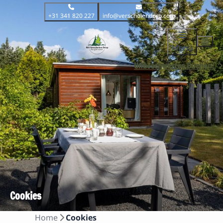
+31 341 820 227
info@verscholendorp.com
Menü
Unbeschwertes Buchen!
Cookies
Home
Cookies