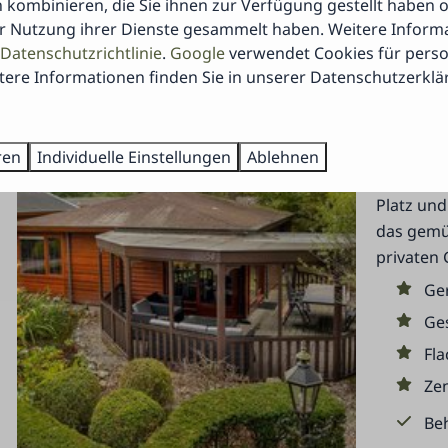
9,3
 kombinieren, die Sie ihnen zur Verfügung gestellt haben o
r Nutzung ihrer Dienste gesammelt haben. Weitere Inform
Datenschutzrichtlinie
.
Google
verwendet Cookies für person
EMPFOHLEN
ere Informationen finden Sie in unserer Datenschutzerklä
Veluwe 
Niederlan
4
ren
Individuelle Einstellungen
Ablehnen
Entdecken
Platz un
das gemü
privaten 
Ge
Ge
Fla
Zen
Beh