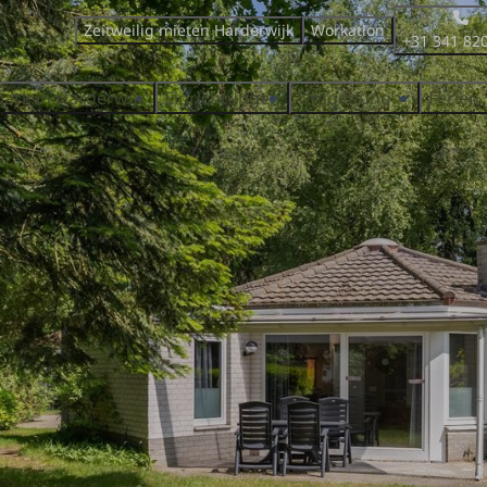
Zeitweilig mieten Harderwijk
Workation
+31 341 82
park in Harderwijk
Einrichtungen
Umgebung
Ferien