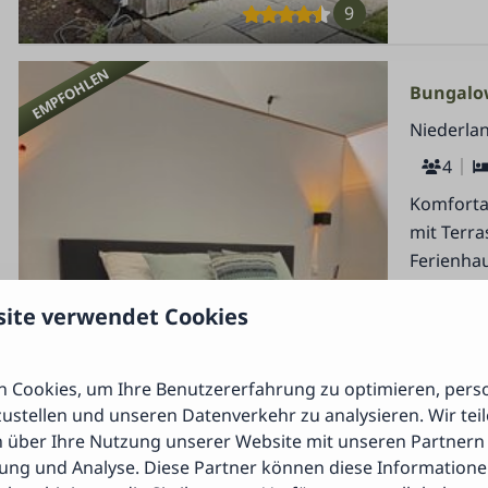
9
EMPFOHLEN
Bungalo
Niederlan
4
Komfortab
mit Terra
Ferienhau
Top-Lage 
site verwendet Cookies
Ge
Ge
 Cookies, um Ihre Benutzererfahrung zu optimieren, perso
Ko
zustellen und unseren Datenverkehr zu analysieren. Wir tei
Beh
 über Ihre Nutzung unserer Website mit unseren Partnern 
ng und Analyse. Diese Partner können diese Informatione