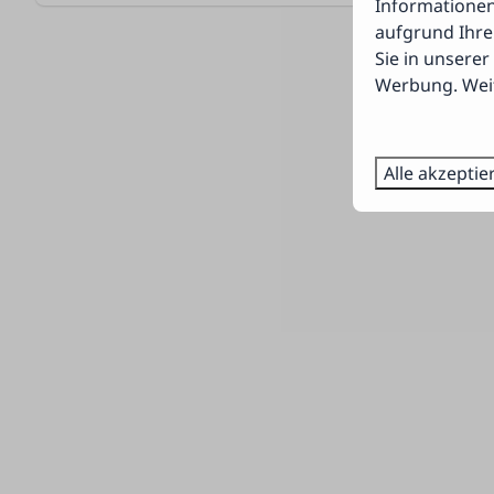
Informationen
aufgrund Ihre
Parkplatz neben der Unterkunft (1 Auto) (13)
Sie in unserer
Terrasse (13)
Werbung. Weit
Terrassenmöbel (13)
Stall für Fahrräder (7)
Alle akzeptie
Überdachte Terrasse (12)
Outdoor-Kamin (2)