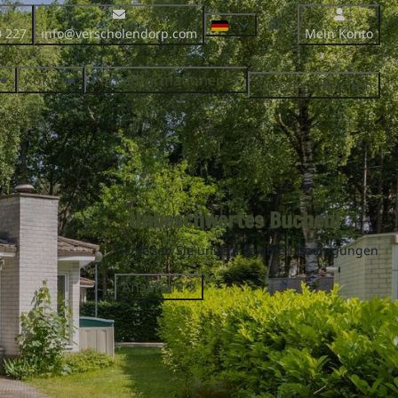
0 227
info@verscholendorp.com
Mein Konto
Kontakt
Park Informationen
Suchen & Buchen
Unbeschwertes Buchen!
Genießen Sie unsere flexiblen Bedingungen
Ansehen!