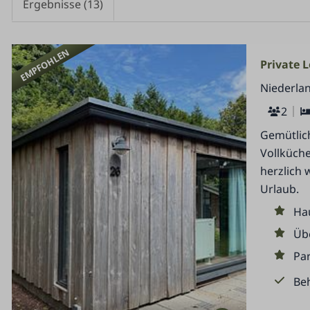
Ergebnisse (13)
EMPFOHLEN
Private 
Niederlan
2
Gemütlich
Vollküche
herzlich 
Urlaub.
Ha
Üb
Par
Beh