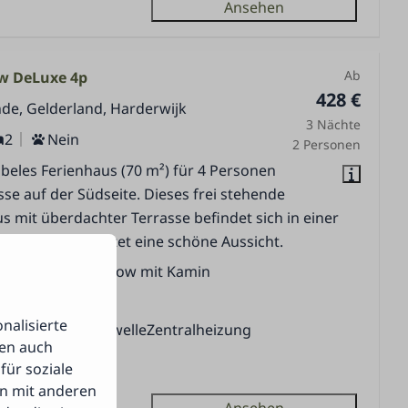
Ansehen
Ab
w DeLuxe 4p
428 €
de, Gelderland, Harderwijk
3 Nächte
2
Nein
2 Personen
eles Ferienhaus (70 m²) für 4 Personen
sse auf der Südseite. Dieses frei stehende
s mit überdachter Terrasse befindet sich in einer
im Wald und bietet eine schöne Aussicht.
mütlicher Bungalow mit Kamin
schirrspüler
nalisierte
mbi Offen-MikrowelleZentralheizung
len auch
eitztes Freibad
für soziale
n mit anderen
Ansehen