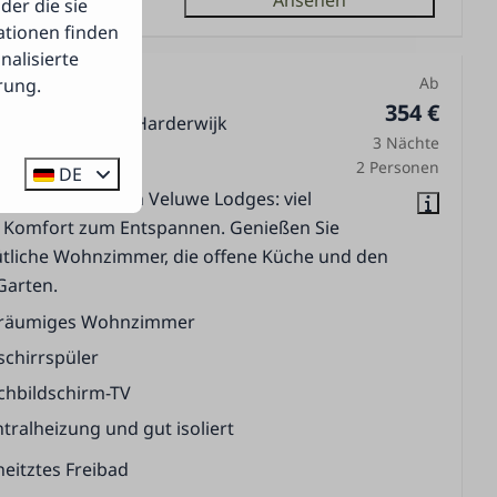
der die sie
ationen finden
alisierte
Ab
rung.
Lodge
354 €
de, Gelderland, Harderwijk
3 Nächte
2
2
2 Personen
DE
 Sie die schönen Veluwe Lodges: viel
d Komfort zum Entspannen. Genießen Sie
tliche Wohnzimmer, die offene Küche und den
Garten.
räumiges Wohnzimmer
schirrspüler
chbildschirm-TV
tralheizung und gut isoliert
eitztes Freibad