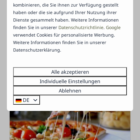
kombinieren, die Sie ihnen zur Verfügung gestellt
haben oder die sie aufgrund Ihrer Nutzung ihrer
Dienste gesammelt haben. Weitere Informationen
finden Sie in unserer
Datenschutzrichtlinie
.
Google
Holy Moly Cantina
verwendet Cookies für personalisierte Werbung.
In der farbenfrohen mexikanischen Cantina
Weitere Informationen finden Sie in unserer
in Harderwijk werden Sie mit einem breiten
Datenschutzerklärung.
Lächeln
…
Alle akzeptieren
Mehr
Individuelle Einstellungen
Ablehnen
DE
In Parknähe: 3km