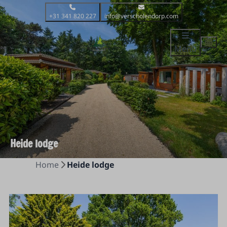
+31 341 820 227
info@verscholendorp.com
Menü
Heide lodge
Home
Heide lodge