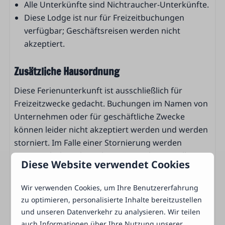
Pfannen
Alle Unterkünfte sind Nichtraucher-Unterkünfte.
Trinkgläser
Diese Lodge ist nur für Freizeitbuchungen
Geschirr
verfügbar; Geschäftsreisen werden nicht
Besteck
akzeptiert.
Standaard keukeninventaris
Keukengerei
Zusätzliche Hausordnung
Diese Ferienunterkunft ist ausschließlich für
Schlafzimmer
Freizeitzwecke gedacht. Buchungen im Namen von
2 Schlafzimmer
Unternehmen oder für geschäftliche Zwecke
Kinderbed (bij te bestellen)
können leider nicht akzeptiert werden und werden
Kleiderschrank
storniert. Im Falle einer Stornierung werden
Kleiderbügel
Stornogebühren berechnet. Um sicherzustellen,
Diese Website verwendet Cookies
Babybett
dass unsere Unterkunft für alle Gäste in gutem
Einzelne Bettdecken und Kopfkissen
Zustand bleibt, bitten wir um eine Kaution. Die
Wir verwenden Cookies, um Ihre Benutzererfahrung
Kaution beträgt maximal €250 und dient als
zu optimieren, personalisierte Inhalte bereitzustellen
Badezimmer
Sicherheit für eventuelle Schäden oder fehlende
und unseren Datenverkehr zu analysieren. Wir teilen
Gegenstände während des Aufenthalts. Wenn die
Toilette
auch Informationen über Ihre Nutzung unserer