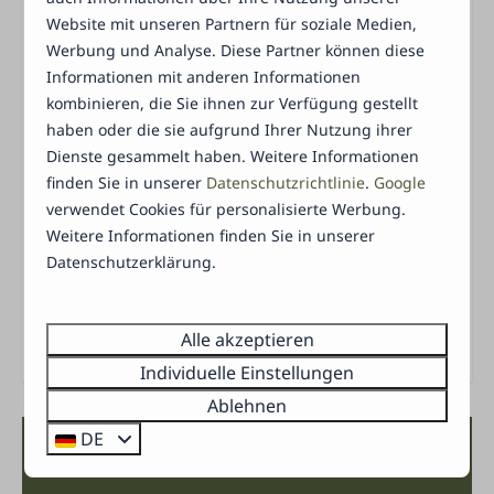
Unterkunft nach dem Auschecken in gutem
Handtücher
Website mit unseren Partnern für soziale Medien,
Zustand hinterlassen wird, wird die gesamte
Werbung und Analyse. Diese Partner können diese
Dusche
Kaution selbstverständlich zurückerstattet.
Informationen mit anderen Informationen
Waschbecken
kombinieren, die Sie ihnen zur Verfügung gestellt
Energie-Label:
haben oder die sie aufgrund Ihrer Nutzung ihrer
Außenbereich
Dienste gesammelt haben. Weitere Informationen
Terrasse
finden Sie in unserer
Datenschutzrichtlinie
.
Google
Parkplatz neben der Unterkunft (1 Auto)
verwendet Cookies für personalisierte Werbung.
Weitere Informationen finden Sie in unserer
Terrassenmöbel
Datenschutzerklärung.
Überdachte Terrasse
Alle akzeptieren
Individuelle Einstellungen
Ablehnen
DE
Verfügbarkeit und Preis