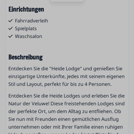
Einrichtungen
Fahrradverleih
Spielplats
Waschsalon
Kinderbad
Restaurant La Famiglia
Beschreibung
Beheitztes Freibad
Rezeption
Entdecken Sie die "Heide Lodge" und genießen Sie
Parkplätze
einzigartige Unterkünfte, jedes mit seinem eigenen
Kfz-Ladestation
Stil und Layout, perfekt für bis zu 4 Personen.
Outdoor playground
Entdecken Sie die Heide Lodges und erleben Sie die
Frühstücksservice
Natur der Veluwe! Diese freistehenden Lodges sind
der perfekte Ort, um dem Alltag zu entfliehen. Ob
Wohnbereich
Sie nun mit Freunden einen gemütlichen Ausflug
Sitzecke
unternehmen oder mit Ihrer Familie einen ruhigen
Essecke