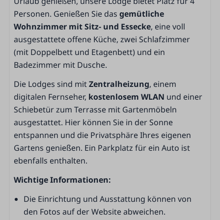
Urlaub genießen, unsere Lodge bietet Platz für 4
Schiebetür zur Terrasse
Personen. Genießen Sie das
gemütliche
Fernseher
Wohnzimmer mit Sitz- und Essecke
, eine voll
Rauchmelder
ausgestattete offene Küche, zwei Schlafzimmer
Rauchfrei
(mit Doppelbett und Etagenbett) und ein
Badezimmer mit Dusche.
Küche
Die Lodges sind mit
Zentralheizung
, einem
Küche
digitalen Fernseher,
kostenlosem WLAN
und einer
Dunstabzugshaube
Schiebetür zum Terrasse mit Gartenmöbeln
Kühlschrank mit Gefrierfach
ausgestattet. Hier können Sie in der Sonne
Vriezer
entspannen und die Privatsphäre Ihres eigenen
Kombi-Mikrowelle
Gartens genießen. Ein Parkplatz für ein Auto ist
Backofen
ebenfalls enthalten.
Mikrowelle
Wichtige Informationen:
Kaffeemaschine (Filter)
Wasserkocher
Die Einrichtung und Ausstattung können von
Esstisch
den Fotos auf der Website abweichen.