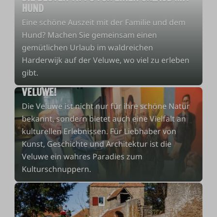
HUND
Eine schöne Auszeit mit der Familie und dem
Hund? Machen Sie gemeinsam einen
gemütlichen Urlaub im waldreichen
Harderwijk auf der Veluwe, wo viel zu erleben
gibt.
SCHNUPPERN SIE KULTUR AUF DER
VELUWE!
Die Veluwe ist nicht nur für ihre schöne Natur
bekannt, sondern bietet auch eine Vielfalt an
kulturellen Erlebnissen. Für Liebhaber von
Kunst, Geschichte und Architektur ist die
Veluwe ein wahres Paradies zum
Kulturschnuppern.