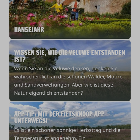
HANSEJAHR
WISSEN SIE, WIE DIE VELUWE ENTSTANDEN
IST?
Wenn Sie an die Veluwe denken, denken Sie
wahrscheinlich an die schönen Wälder, Moore
und Sandverwehungen. Aber wie ist diese
Natur eigentlich entstanden?
APP TIP: MIT DER FIETSKNOOP APP
UNTERWEGS!
Es ist ein schöner, sonnige Herbsttag und die
Temperatur ist angenehm. Ein