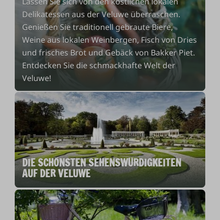
Lassen Sie sich von den köstlichen lokalen
Delikatessen aus der Veluwe überraschen.
Genießen Sie traditionell gebraute Biere,
Weine aus lokalen Weinbergen, Fisch von Dries
und frisches Brot und Gebäck von Bakker Piet.
Entdecken Sie die schmackhafte Welt der
Veluwe!
DIE SCHÖNSTEN SEHENSWÜRDIGKEITEN
AUF DER VELUWE