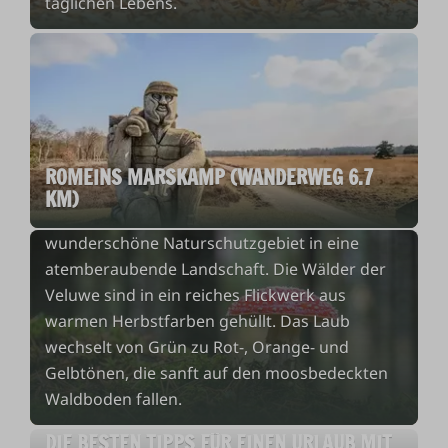
täglichen Lebens.
DER HERBST, DIE BUNTESTE ZEIT DES
JAHRES!
Der Herbst auf der Veluwe ist die
bezauberndste Zeit des Jahres. Wenn der
ROMEINS MARSKAMP (WANDERWEG 6.7
Sommer langsam kühleren Temperaturen und
KM)
kürzeren Tagen weicht, verwandelt sich dieses
wunderschöne Naturschutzgebiet in eine
atemberaubende Landschaft. Die Wälder der
Veluwe sind in ein reiches Flickwerk aus
warmen Herbstfarben gehüllt. Das Laub
wechselt von Grün zu Rot-, Orange- und
Gelbtönen, die sanft auf den moosbedeckten
Waldboden fallen.
DIE BESTEN TIPPS FÜR EINEN URLAUB MIT