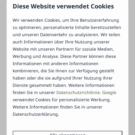
Diese Website verwendet Cookies
DIE BESTEN ROUTEN FÜR IHREN
FAHRRADURLAUB
Wir verwenden Cookies, um Ihre Benutzererfahrung
Op zoek naar de beste fietsroutes voor je
zu optimieren, personalisierte Inhalte bereitzustellen
vakantie bij Het Verscholen Dorp? Lees onze
und unseren Datenverkehr zu analysieren. Wir teilen
auch Informationen über Ihre Nutzung unserer
tips en ontdek de beste fietspaden en routes
Website mit unseren Partnern für soziale Medien,
in de omgeving.
Werbung und Analyse. Diese Partner können diese
Informationen mit anderen Informationen
kombinieren, die Sie ihnen zur Verfügung gestellt
haben oder die sie aufgrund Ihrer Nutzung ihrer
Dienste gesammelt haben. Weitere Informationen
finden Sie in unserer
Datenschutzrichtlinie
.
Google
verwendet Cookies für personalisierte Werbung.
Weitere Informationen finden Sie in unserer
WÖCHENTLICHE MÄRKTE IN DER REGION
Datenschutzerklärung.